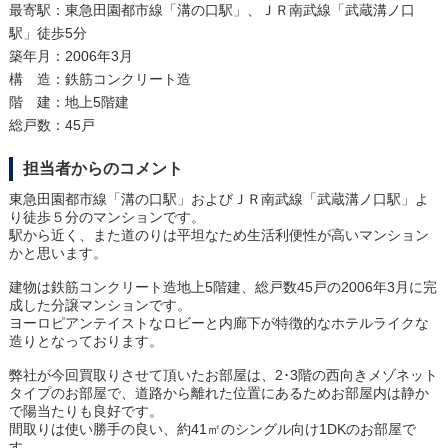
最寄駅：東急田園都市線「溝の口駅」、ＪＲ南武線「武蔵溝ノ口
駅」徒歩5分
築年月：2006年3月
構 造：鉄筋コンクリート造
階 建：地上5階建
総戸数：45戸
担当者からのコメント
東急田園都市線「溝の口駅」およびＪＲ南武線「武蔵溝ノ口駅」よ
り徒歩５分のマンションです。
駅から近く、また道のりは平坦なため生活利便性が高いマンション
かと思います。
建物は鉄筋コンクリート造地上5階建、総戸数45戸の2006年3月に完
成した分譲マンションです。
ヨーロピアンテイストなロビーと内廊下が特徴的なホテルライクな
造りとなっております。
弊社が今回買取りさせて頂いたお部屋は、2･3階の西向きメゾネット
タイプのお部屋で、道路から離れた位置にあるためお部屋内は静か
で陽当たりも良好です。
間取りは使い勝手の良い、約41㎡のシングル向け1DKのお部屋で
す。